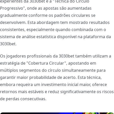
experientes da 3030bet é a "Técnica do Círculo
Progressivo", onde as apostas são aumentadas
gradualmente conforme os padrões circulares se
desenvolvem. Esta abordagem tem mostrado resultados
consistentes, especialmente quando combinada com o
sistema de análise estatística disponível na plataforma da
3030bet.
Os jogadores profissionais da 3030bet também utilizam a
estratégia de "Cobertura Circular", apostando em
múltiplos segmentos do círculo simultaneamente para
garantir maior probabilidade de acerto. Esta técnica,
embora requeira um investimento inicial maior, oferece
retornos mais estáveis e reduz significativamente os riscos
de perdas consecutivas.