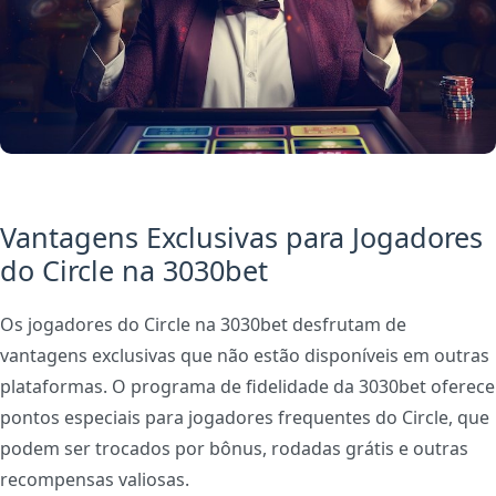
Vantagens Exclusivas para Jogadores
do Circle na 3030bet
Os jogadores do Circle na 3030bet desfrutam de
vantagens exclusivas que não estão disponíveis em outras
plataformas. O programa de fidelidade da 3030bet oferece
pontos especiais para jogadores frequentes do Circle, que
podem ser trocados por bônus, rodadas grátis e outras
recompensas valiosas.