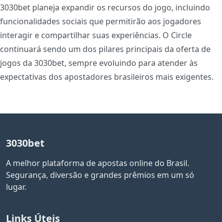
3030bet planeja expandir os recursos do jogo, incluindo
funcionalidades sociais que permitirão aos jogadores
interagir e compartilhar suas experiências. O Circle
continuará sendo um dos pilares principais da oferta de
jogos da 3030bet, sempre evoluindo para atender às
expectativas dos apostadores brasileiros mais exigentes.
3030bet
A melhor plataforma de apostas online do Brasil.
Segurança, diversão e grandes prêmios em um só
lugar.
Links Úteis