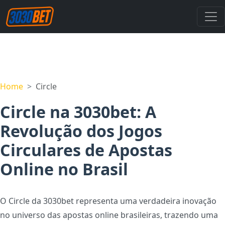
Home
Circle
Circle na 3030bet: A
Revolução dos Jogos
Circulares de Apostas
Online no Brasil
O Circle da 3030bet representa uma verdadeira inovação
no universo das apostas online brasileiras, trazendo uma