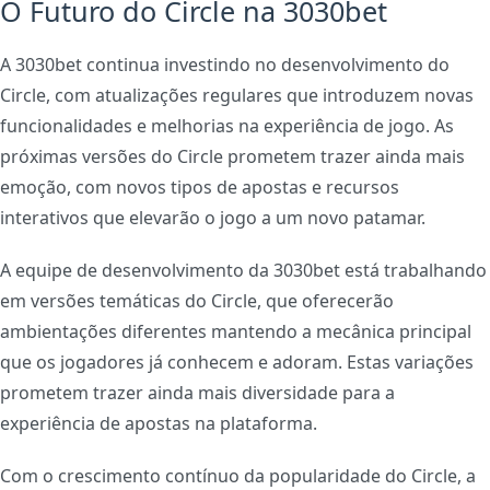
O Futuro do Circle na 3030bet
A 3030bet continua investindo no desenvolvimento do
Circle, com atualizações regulares que introduzem novas
funcionalidades e melhorias na experiência de jogo. As
próximas versões do Circle prometem trazer ainda mais
emoção, com novos tipos de apostas e recursos
interativos que elevarão o jogo a um novo patamar.
A equipe de desenvolvimento da 3030bet está trabalhando
em versões temáticas do Circle, que oferecerão
ambientações diferentes mantendo a mecânica principal
que os jogadores já conhecem e adoram. Estas variações
prometem trazer ainda mais diversidade para a
experiência de apostas na plataforma.
Com o crescimento contínuo da popularidade do Circle, a